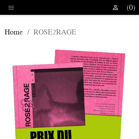
(0)


Home
ROSE2RAGE